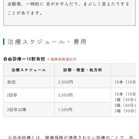
点眼後、一時的に 目がかすんだり、まぶしく見えたりする
ことがあります。
治療スケジュール・費用
自由診療＝10割負担
※健康保険適応外
治療スケジュール
診察・検査・処方料
初回
3,000円
10本（10日分
10本（10日分
2回目
2,000円
1箱（30日分
2箱（60日分）
3回目以降
1,500円
3箱（90日分
※自由診療とは、健康保険が適用されない診療のことで、治