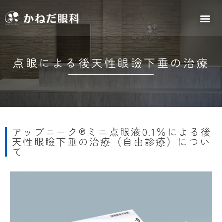
点眼による後天性眼瞼下垂の治療
アップニーク®ミニ点眼液0.1％による後
天性眼瞼下垂の治療（自由診療）につい
て